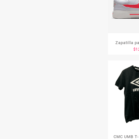
Zapatilla p
$
1
Court L
CM