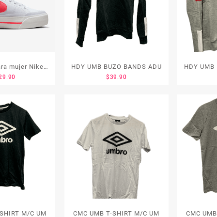
ara mujer Nike
HDY UMB BUZO BANDS ADU
29.90
$
39.90
egacy Lift
C UMB T-SHIRT M/C UM
CMC UMB T-SHIRT M/C UM