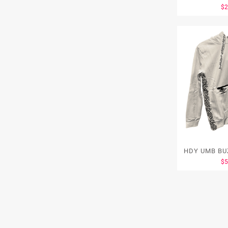
$
HDY
$