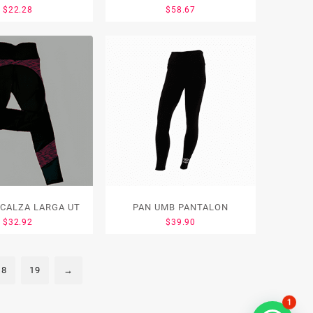
$
22.28
$
58.67
 CALZA LARGA UT
PAN UMB PANTALON
$
32.92
$
39.90
18
19
→
1