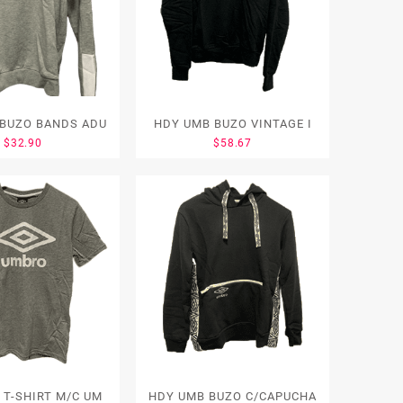
HDY UMB BUZO BANDS ADU
HDY UMB BUZO VINTAGE I
$
32.90
$
58.67
CMC UMB T-SHIRT M/C UM
HDY UMB BUZO C/CAPUCHA