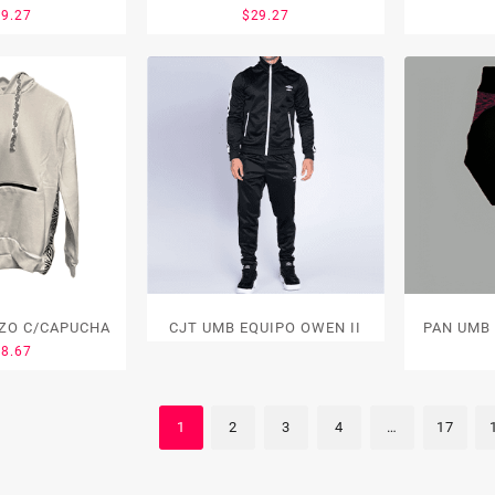
29.27
$
29.27
 UMB BUZO C/CAPUCHA
CJT UMB EQUIPO OWEN II
PAN UMB
58.67
1
2
3
4
…
17