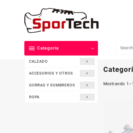
Saltar
al
contenido
Categoría
CALZADO
Categor
ACCESORIOS Y OTROS
Mostrando 1–1
GORRAS Y SOMBREROS
ROPA