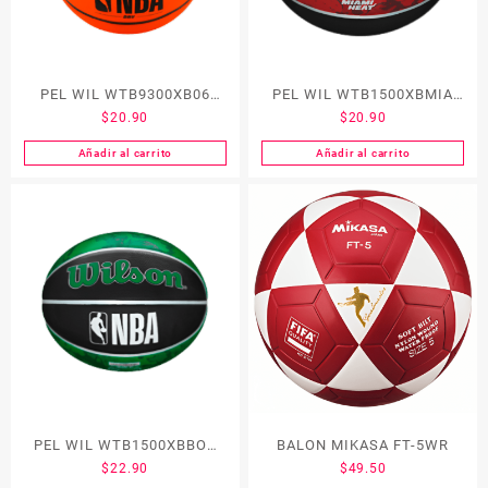
PEL WIL WTB9300XB06
PEL WIL WTB1500XBMIA
$
20.90
$
20.90
NBA DRV BSKT S #6
NBA TEAM TIEDY #7
Añadir al carrito
Añadir al carrito
PEL WIL WTB1500XBBOS
BALON MIKASA FT-5WR
$
22.90
$
49.50
NBA TEAM TIEDY #7