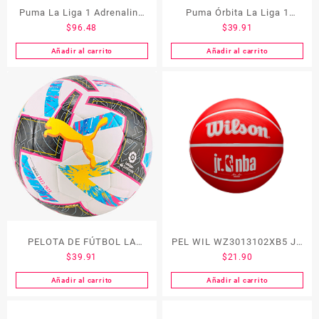
Puma La Liga 1 Adrenalina
Puma Órbita La Liga 1
$
96.48
$
39.91
FQP
Hybrid
Añadir al carrito
Añadir al carrito
PELOTA DE FÚTBOL LA
PEL WIL WZ3013102XB5 JR
$
39.91
$
21.90
LIGA 1 ORBITA HYBRID
NBA DRV FAM #5
Añadir al carrito
Añadir al carrito