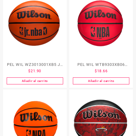
PEL WIL WZ3013001XB5 JR
PEL WIL WTB9303XB06
$
21.90
$
18.66
NBA DRV FAM #5
NBA DRV BSKT R #6
Añadir al carrito
Añadir al carrito