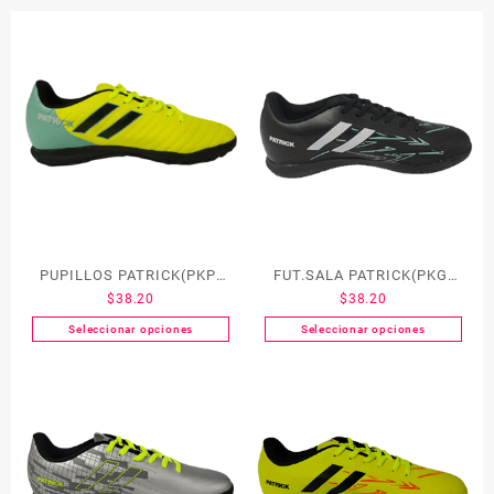
PUPILLOS PATRICK(PKP-
FUT.SALA PATRICK(PKG-
$
38.20
$
38.20
200-Y/G)
300-B/B)
Seleccionar opciones
Seleccionar opciones