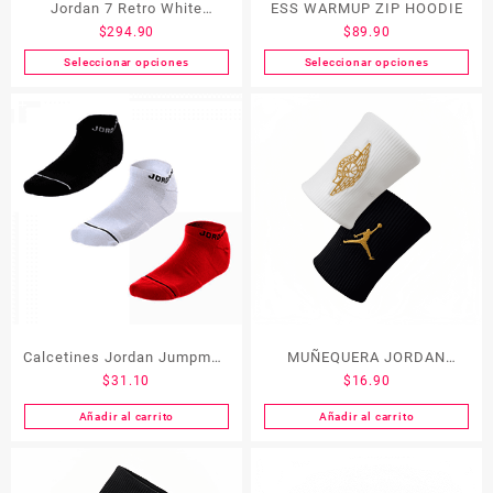
Jordan 7 Retro White
ESS WARMUP ZIP HOODIE
$
294.90
$
89.90
Infrared
Seleccionar opciones
Seleccionar opciones
Calcetines Jordan Jumpman
MUÑEQUERA JORDAN
$
31.10
$
16.90
3 Pares ( CABALLEROS)
BLANCO Y NEGRO
Añadir al carrito
Añadir al carrito