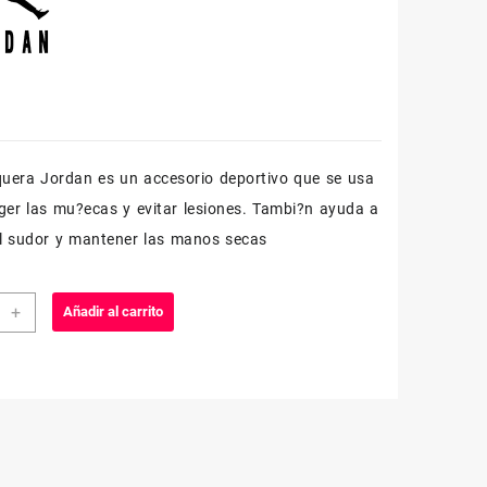
era Jordan es un accesorio deportivo que se usa
ger las mu?ecas y evitar lesiones. Tambi?n ayuda a
l sudor y mantener las manos secas
QUERA
+
Añadir al carrito
AN
CO
O
dad