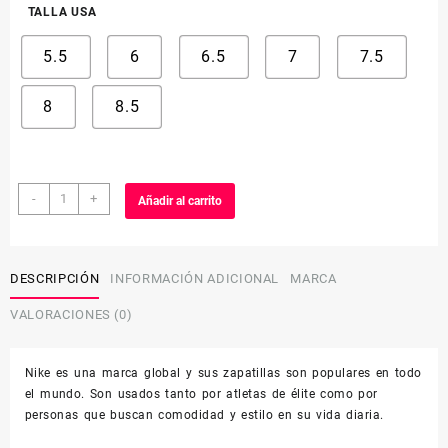
TALLA USA
5.5
6
6.5
7
7.5
8
8.5
AIR
-
+
Añadir al carrito
MAX
SC
W
cantidad
DESCRIPCIÓN
INFORMACIÓN ADICIONAL
MARCA
VALORACIONES (0)
Nike es una marca global y sus zapatillas son populares en todo
el mundo. Son usados ​​tanto por atletas de élite como por
personas que buscan comodidad y estilo en su vida diaria.