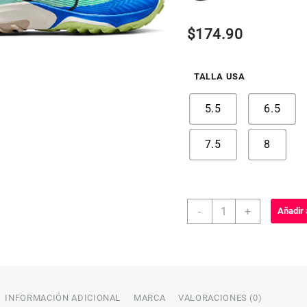
$
174.90
TALLA USA
5.5
6.5
7.5
8
AIR
-
+
Añadir 
ZOOM
TERRA
KIGER
8
cantidad
INFORMACIÓN ADICIONAL
MARCA
VALORACIONES (0)