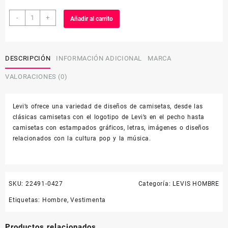
CAMISETA
-
+
Añadir al carrito
DE
HOMBRE
LEVI
´S
DESCRIPCIÓN
INFORMACIÓN ADICIONAL
MARCA
22491-
VALORACIONES (0)
0427
cantidad
Levi’s ofrece una variedad de diseños de camisetas, desde las
clásicas camisetas con el logotipo de Levi’s en el pecho hasta
camisetas con estampados gráficos, letras, imágenes o diseños
relacionados con la cultura pop y la música.
SKU:
22491-0427
Categoría:
LEVIS HOMBRE
Etiquetas:
Hombre
,
Vestimenta
Productos relacionados