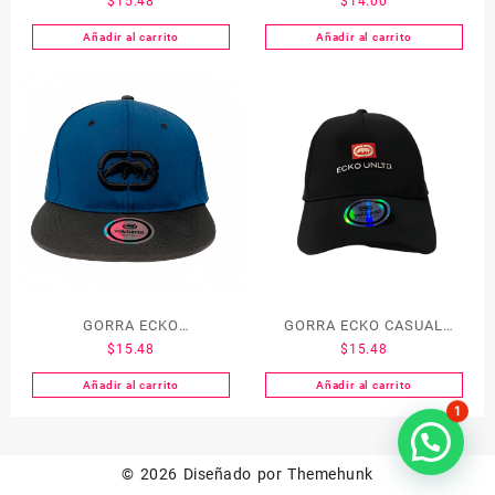
$
15.48
$
14.00
FORMAL(EK182-GRY)
(EK171-BLU)
Añadir al carrito
Añadir al carrito
GORRA ECKO
GORRA ECKO CASUAL
$
15.48
$
15.48
URBANO(EK179-BLU)
(EK180-BLK)
Añadir al carrito
Añadir al carrito
1
© 2026
Diseñado por
Themehunk