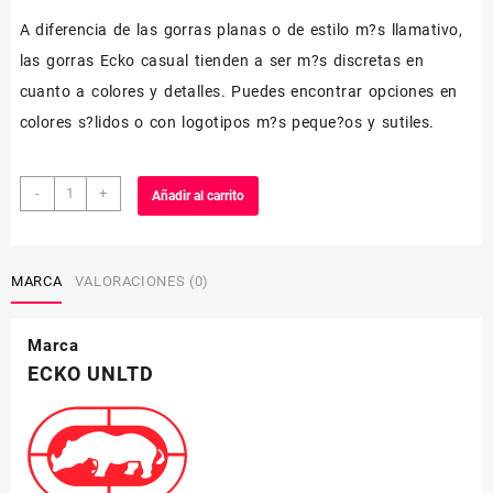
A diferencia de las gorras planas o de estilo m?s llamativo,
las gorras Ecko casual tienden a ser m?s discretas en
cuanto a colores y detalles. Puedes encontrar opciones en
colores s?lidos o con logotipos m?s peque?os y sutiles.
GORRA
-
+
Añadir al carrito
ECKO
CASIMIR
(EK181-
GRE)
MARCA
VALORACIONES (0)
cantidad
Marca
ECKO UNLTD