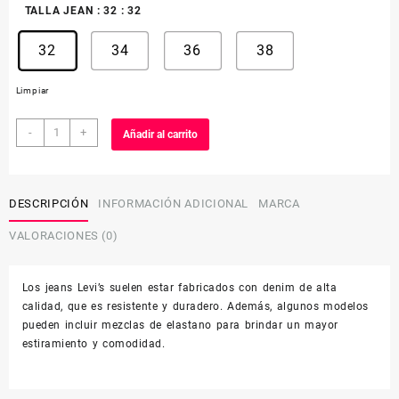
TALLA JEAN
: 32
: 32
32
34
36
38
Limpiar
HOMBRE
-
+
Añadir al carrito
501
ORIGINAL
FIT
00501-
DESCRIPCIÓN
INFORMACIÓN ADICIONAL
MARCA
3195
VALORACIONES (0)
cantidad
Los jeans Levi’s suelen estar fabricados con denim de alta
calidad, que es resistente y duradero. Además, algunos modelos
pueden incluir mezclas de elastano para brindar un mayor
estiramiento y comodidad.