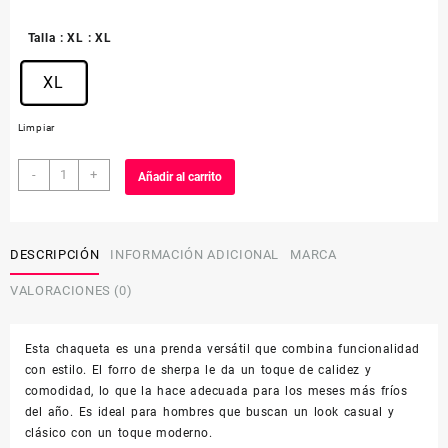
Talla
: XL
: XL
XL
Limpiar
LEVI
-
+
Añadir al carrito
´S
JACKET
TRUCKERHOMBRE72334-
0131
DESCRIPCIÓN
INFORMACIÓN ADICIONAL
MARCA
cantidad
VALORACIONES (0)
Esta chaqueta es una prenda versátil que combina funcionalidad
con estilo. El forro de sherpa le da un toque de calidez y
comodidad, lo que la hace adecuada para los meses más fríos
del año. Es ideal para hombres que buscan un look casual y
clásico con un toque moderno.