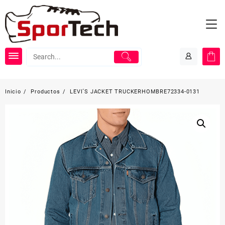
Saltar
al
contenido
Inicio
Productos
LEVI´S JACKET TRUCKERHOMBRE72334-0131