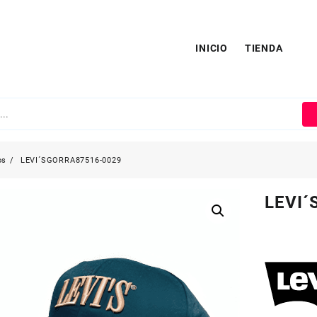
INICIO
TIENDA
os
LEVI´SGORRA87516-0029
LEVI´