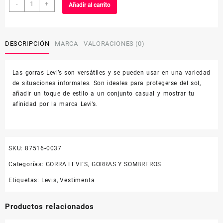
LEVI
-
+
Añadir al carrito
´SGORRA87516-
0037
cantidad
DESCRIPCIÓN
MARCA
VALORACIONES (0)
Las gorras Levi’s son versátiles y se pueden usar en una variedad
de situaciones informales. Son ideales para protegerse del sol,
añadir un toque de estilo a un conjunto casual y mostrar tu
afinidad por la marca Levi’s.
SKU:
87516-0037
Categorías:
GORRA LEVI´S
,
GORRAS Y SOMBREROS
Etiquetas:
Levis
,
Vestimenta
Productos relacionados