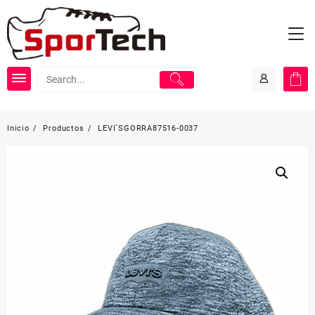
Saltar
al
contenido
Inicio
Productos
LEVI´SGORRA87516-0037