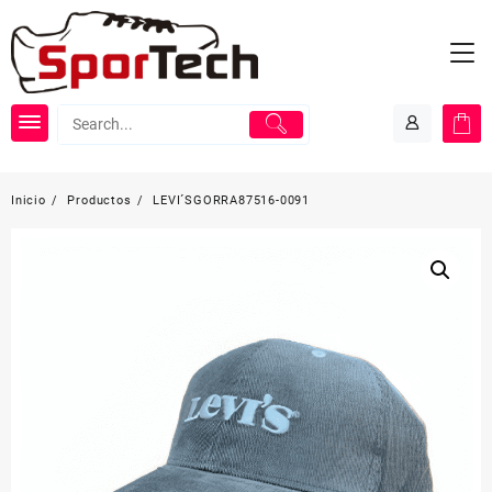
Saltar
al
contenido
Inicio
Productos
LEVI´SGORRA87516-0091