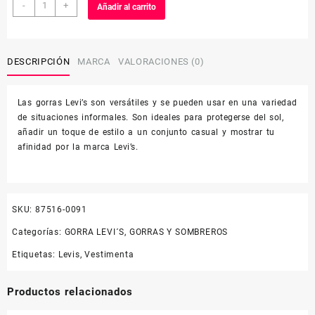
LEVI
-
+
Añadir al carrito
´SGORRA87516-
0091
cantidad
DESCRIPCIÓN
MARCA
VALORACIONES (0)
Las gorras Levi’s son versátiles y se pueden usar en una variedad
de situaciones informales. Son ideales para protegerse del sol,
añadir un toque de estilo a un conjunto casual y mostrar tu
afinidad por la marca Levi’s.
SKU:
87516-0091
Categorías:
GORRA LEVI´S
,
GORRAS Y SOMBREROS
Etiquetas:
Levis
,
Vestimenta
Productos relacionados