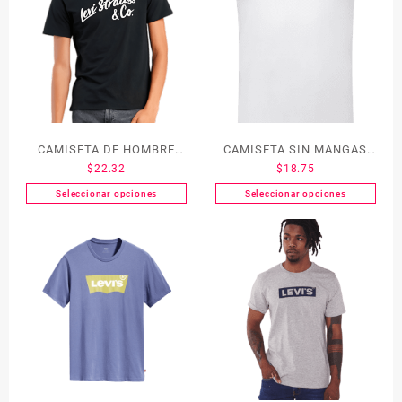
CAMISETA DE HOMBRE
CAMISETA SIN MANGAS
$
22.32
$
18.75
LEVI´S 22369-0052
DE HOMBRE LEVI´S 69968-
0000
Seleccionar opciones
Seleccionar opciones