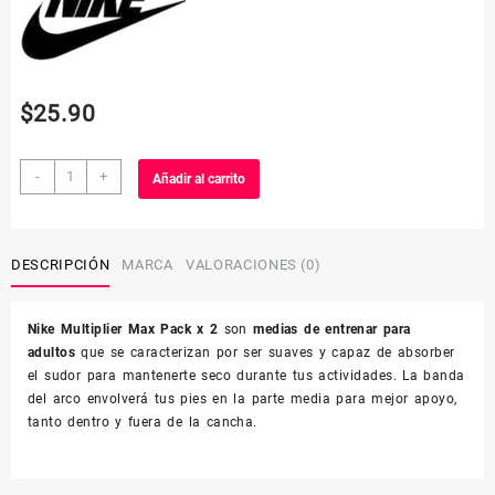
$
25.90
NIKE
-
+
Añadir al carrito
MULTIPLIER
MAX
PACK
X
DESCRIPCIÓN
MARCA
VALORACIONES (0)
2
(UNISEX)
Nike Multiplier Max Pack x 2
son
medias de entrenar para
cantidad
adultos
que se caracterizan por ser suaves y capaz de absorber
el sudor para mantenerte seco durante tus actividades. La banda
del arco envolverá tus pies en la parte media para mejor apoyo,
tanto dentro y fuera de la cancha.