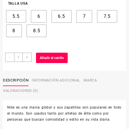
TALLA USA
5.5
6
6.5
7
7.5
8
8.5
W
-
+
Añadir al carrito
RENEW
SERENITY
RUN
2
DESCRIPCIÓN
INFORMACIÓN ADICIONAL
MARCA
cantidad
VALORACIONES (0)
Nike es una marca global y sus zapatillas son populares en todo
el mundo. Son usados ​​tanto por atletas de élite como por
personas que buscan comodidad y estilo en su vida diaria.