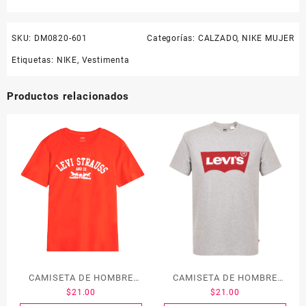
SKU:
DM0820-601
Categorías:
CALZADO
,
NIKE MUJER
Etiquetas:
NIKE
,
Vestimenta
Productos relacionados
CAMISETA DE HOMBRE
CAMISETA DE HOMBRE
$
21.00
$
21.00
LEVI´S 22495-0070
LEVI´S 17783-0138