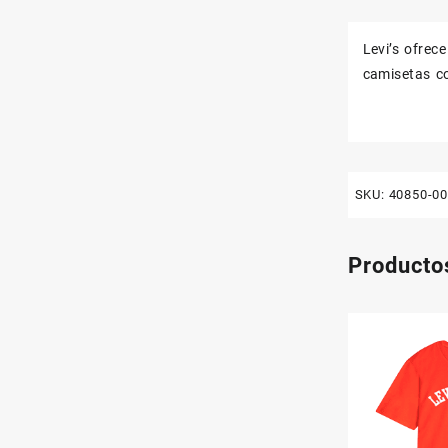
Levi’s ofrec
camisetas co
SKU:
40850-0
Producto