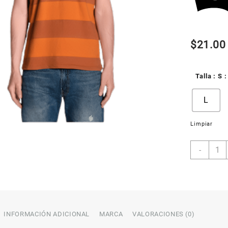
$
21.00
Talla
: S
:
L
Limpiar
CAMI
-
DE
HOMB
LEVI
´S
VINT
40850
INFORMACIÓN ADICIONAL
MARCA
VALORACIONES (0)
0082