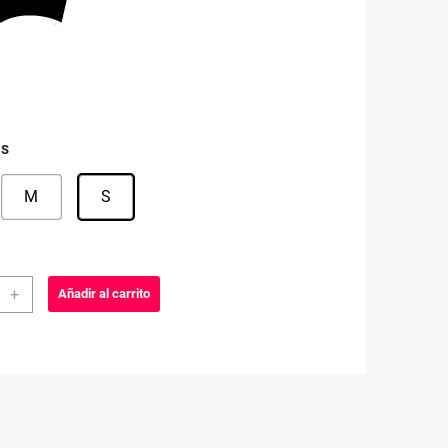
 S
M
S
SETA
+
Añadir al carrito
RE
AGE
-